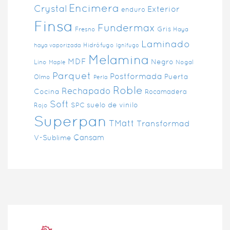
Encimera
Crystal
Exterior
enduro
Finsa
Fundermax
Gris
Fresno
Haya
Laminado
Hidrófugo
haya vaporizada
Ignífugo
Melamina
MDF
Negro
Lino
Nogal
Maple
Parquet
Postformada
Puerta
Olmo
Perla
Roble
Rechapado
Cocina
Rocamadera
Soft
suelo de vinilo
SPC
Rojo
Superpan
TMatt
Transformad
Çansam
V-Sublime