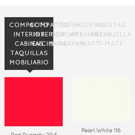
COMPACTO
COMPACTO
DISEÑO
PUERTAS
PUERTAS
INTERIOR
INTERIOR
SOPORTE
ANTIHUELLA
ANTIHUELLA
CABINAS
ENCIMERA
SUPERPAN
MATT
T-MATT
TAQUILLAS
MOBILIARIO
Pearl White 116
Red Dynasty 204