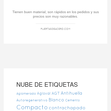
 sus
Muy buen trato, mejor precio y sobretodo calidad en
Ti
todos sus productos, seguire acudiendo a ellos y los
recomendare.
LANCHAZO DECORACION
NUBE DE ETIQUETAS
Antihuella
AGT
Agloval
Aglomerado
Blanco
Autoregenerativo
Cemento
Compacto
contrachapado