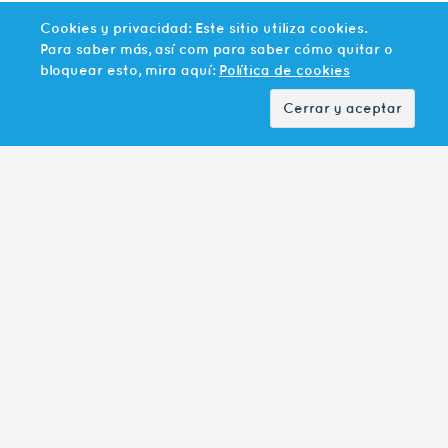
Cocinas
Cookies y privacidad: Este sitio utiliza cookies.
Suelos
Para saber más, así com para saber cómo quitar o
Ferreteria
bloquear esto, mira aquí:
Política de cookies
Decoracion
SITEMAP
Inicio
Nosotros
Catálogo
Proyectos
Mi cuenta
Blog
Contacto
Aviso Legal
Terminos y Condiciones del sitio