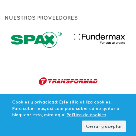
NUESTROS PROVEEDORES
Cookies y privacidad: Este sitio utiliza cookies.
Para saber más, así com para saber cómo quitar o
bloquear esto, mira aquí:
Política de cookies
© 2026 AGLOVAL. TODOS LOS
DESARROLLADO POR
MARKETDOO
DERECHOS RESERVADOS.