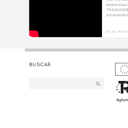
demostraci
TRANSFORM
sorprenden
READ MOR
BUSCAR