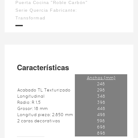
Puerta Cocina "Roble Carbón"
Serie Quercia Fabricante:
Transformad
Características
Anchos (mm)
248
Acabado TL Texturizado
298
Longitudinal
348
Radio: R 1,5
398
Grosor: 18 mm
448
Longitud pieza: 2.850 mm
498
2 caras decorativas
598
698
898