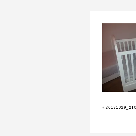
«
20131029_21