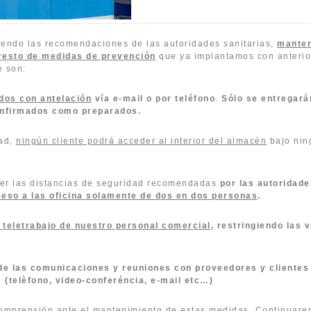
iendo las recomendaciones de las autoridades sanitarias,
mante
 resto de medidas de prevención
que ya implantamos con anterio
 son:
idos con antelación
vía e-mail o por teléfono
.
Sólo se entregará
nfirmados como preparados.
dad,
ningún cliente podrá acceder al interior del almacén
bajo nin
er las distancias de seguridad recomendadas
por las autoridad
ceso a las oficina solamente de dos en dos personas
.
 teletrabajo de nuestro personal comercial
, restringiendo las v
de las comunicaciones y reuniones con proveedores y clientes
 (telèfono, video-conferéncia, e-mail etc…)
omprensión ante el mantenimiento de estas medidas. Continuar