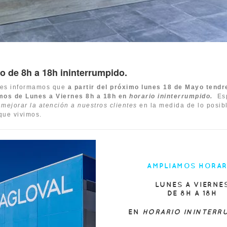
o de 8h a 18h ininterrumpido.
es informamos que
a partir del
próximo lunes 18 de Mayo
tendr
emos
de Lunes a Viernes 8h a 18h
en
horario ininterrumpido.
Es
n
mejorar la atención a nuestros clientes
en la medida de lo posibl
que vivimos.
AMPLIAMOS HORAR
LUNES A VIERNE
DE 8H A 18H
EN
HORARIO ININTERR