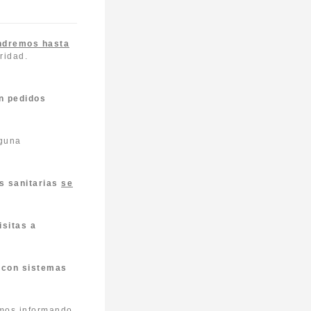
ndremos hasta
ridad.
n pedidos
guna
es sanitarias
se
isitas a
 con sistemas
emos informando