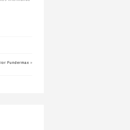
»
rior Fundermax