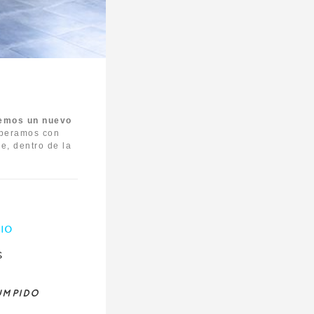
emos un
nuevo
peramos con
e, dentro de la
IO
S
UMPIDO