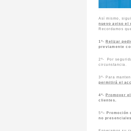
Así mismo, sigu
nuevo aviso el
Recordamos que
1º-
Relizar ped
previamente co
2º- Por seguri
circunstancia.
3º- Para manten
permitirá el ac
4º-
Promover el
clientes.
5º
– Promoción 
no presenciales
Esperamos su c