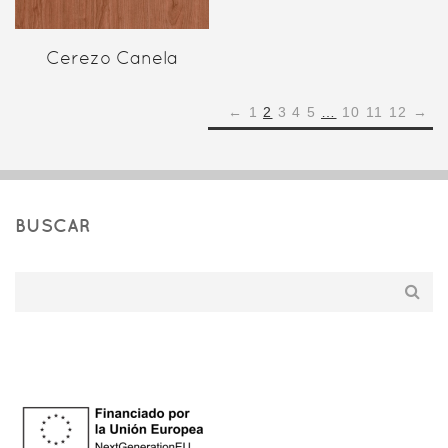
Cerezo Canela
←
1
2
3
4
5
…
10
11
12
→
BUSCAR