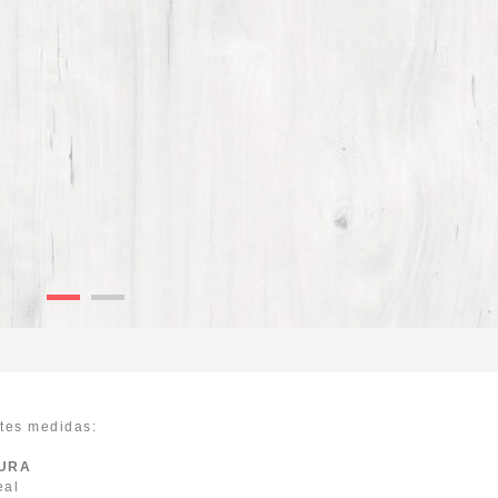
ntes medidas:
RA
al