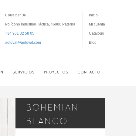
Corretger 36
Inicio
Polígono Industrial Táctica, 46980 Paterna
Mi cuenta
+34 961 32 58 05
Catálogo
agloval@agloval.com
Blog
ON
SERVICIOS
PROYECTOS
CONTACTO
BOHEMIAN
BLANCO