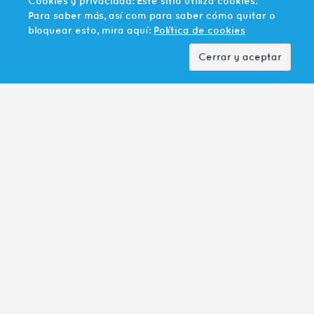
Cookies y privacidad: Este sitio utiliza cookies.
Para saber más, así com para saber cómo quitar o
bloquear esto, mira aquí:
Política de cookies
HORARIO Y VACACIONES PARA ESTE
VERANO 2021
Horario y Vacaciones en AGLOVAL durante verano 2021
Desde AGLOVAL les informamos que...
LEER MÁS