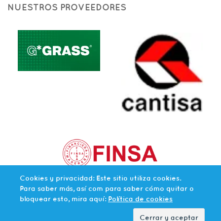
NUESTROS PROVEEDORES
Cookies y privacidad: Este sitio utiliza cookies.
Para saber más, así com para saber cómo quitar o
bloquear esto, mira aquí:
Política de cookies
© 2026 AGLOVAL. TODOS LOS
DESARROLLADO POR
MARKETDOO
DERECHOS RESERVADOS.