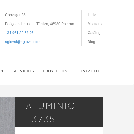
Corretger 36
Inicio
Polígono Industrial Táctica, 46980 Paterna
Mi cuenta
+34 961 32 58 05
Catálogo
agloval@agloval.com
Blog
ON
SERVICIOS
PROYECTOS
CONTACTO
ALUMINIO
F3735