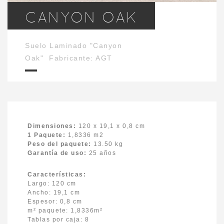
CANYON OAK
Suelo Laminado "Canyon
Oak" Fabricante: AGT
Dimensiones:
120 x 19,1 x 0,8 cm
1 Paquete:
1,8336 m2
Peso del paquete:
13.50 kg
Garantía de uso:
25 años
Características:
Largo: 120 cm
Ancho: 19,1 cm
Espesor: 0,8 cm
m² paquete: 1,8336m²
Tablas por caja: 8