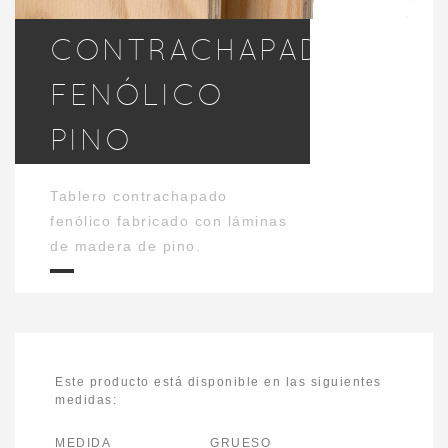
CONTRACHAPADO
FENÓLICO
PINO
Tablero contrachapado
fenólico fabricado con láminas
de madera de pino.
Este producto está disponible en las siguientes
medidas:
MEDIDA GRUESO