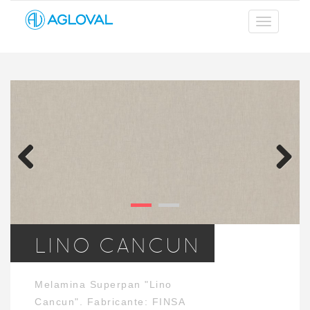
Previous
Next
LINO CANCUN
Melamina Superpan "Lino
Cancun". Fabricante: FINSA