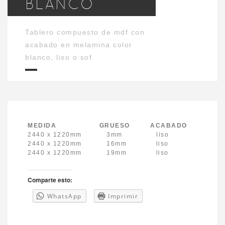
BLANCO
Tablero compuesto de mdf con
acabado en melamina color
blanco, liso o sof
MEDIDA GRUESO ACABADO
2440 x 1220mm 3mm liso
2440 x 1220mm 16mm liso
2440 x 1220mm 19mm liso
Comparte esto:
WhatsApp
Imprimir