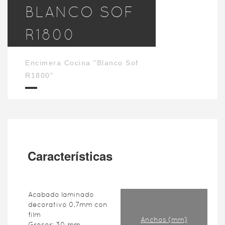
BLANCO SOF
R1800
Encimera Cocina "Blanco Sof
R1800"
Características
Acabado laminado
decorativo 0,7mm con
film
Anchos (mm)
Grosor: 30 mm