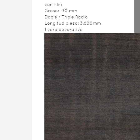
con film
Grosor: 30 mm
Doble / Triple Radio
Longitud pieza: 3.600mm
1 cara decorativa