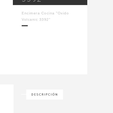
Encimera Cocina "Oxido
Volcanic 3392"
DESCRIPCIÓN